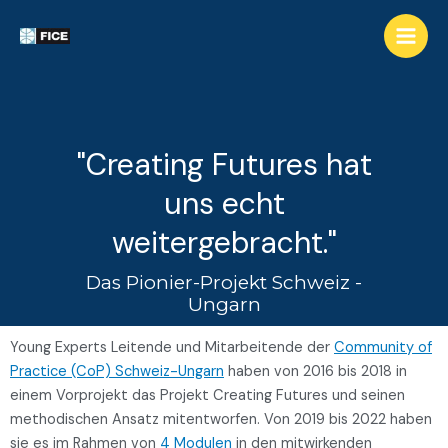
"Creating Futures hat
uns echt
weitergebracht."
Das Pionier-Projekt Schweiz -
Ungarn
Young Experts Leitende und Mitarbeitende der
Community of
Practice (CoP) Schweiz-Ungarn
haben von 2016 bis 2018 in
einem Vorprojekt das Projekt Creating Futures und seinen
methodischen Ansatz mitentworfen. Von 2019 bis 2022 haben
sie es im Rahmen von
4 Modulen
in den mitwirkenden