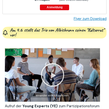
Anmeldung
Flyer zum Download
Am 4.6. stellt das Trio von Albisbrunn seinen "Kulturrat"
vor!
Aufruf der
Young Experts
(YE)
zum Partizipationsforum