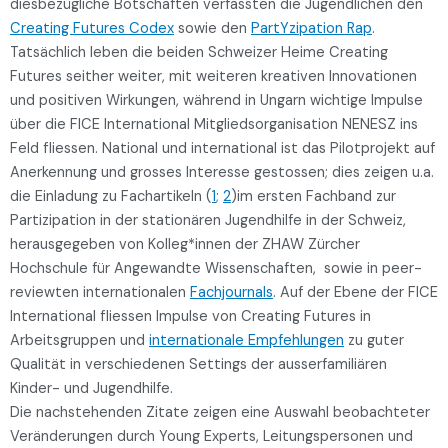
diesbezügliche Botschaften verfassten die Jugendlichen den
Creating Futures Codex
sowie den
PartYzipation Rap
.
Tatsächlich leben die beiden Schweizer Heime Creating
Futures seither weiter, mit weiteren kreativen Innovationen
und positiven Wirkungen, während in Ungarn wichtige Impulse
über die FICE International Mitgliedsorganisation NENESZ ins
Feld fliessen. National und international ist das Pilotprojekt auf
Anerkennung und grosses Interesse gestossen; dies zeigen u.a.
die Einladung zu Fachartikeln (
1
;
2
)im ersten Fachband zur
Partizipation in der stationären Jugendhilfe in der Schweiz,
herausgegeben von Kolleg*innen der ZHAW Zürcher
Hochschule für Angewandte Wissenschaften, sowie in peer-
reviewten internationalen
Fachjournals
. Auf der Ebene der FICE
International fliessen Impulse von Creating Futures in
Arbeitsgruppen und
internationale Empfehlungen
zu guter
Qualität in verschiedenen Settings der ausserfamiliären
Kinder- und Jugendhilfe.
Die nachstehenden Zitate zeigen eine Auswahl beobachteter
Veränderungen durch Young Experts, Leitungspersonen und