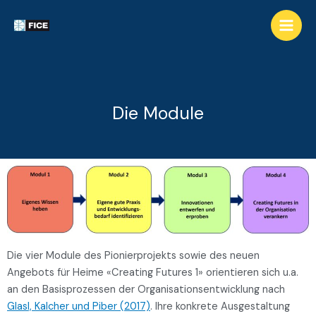
Die Module
Die vier Module des Pionierprojekts sowie des neuen
Angebots für Heime «Creating Futures 1» orientieren sich u.a.
an den Basisprozessen der Organisationsentwicklung nach
Glasl, Kalcher und Piber (2017)
. Ihre konkrete Ausgestaltung